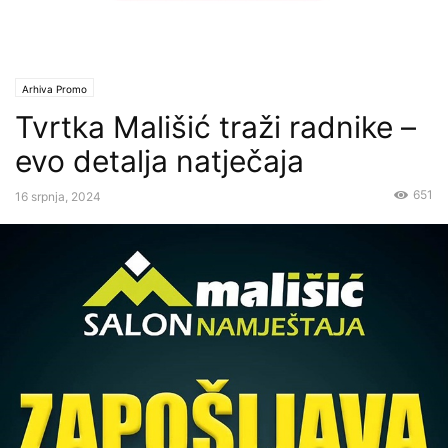
Arhiva Promo
Tvrtka Mališić traži radnike –
evo detalja natječaja
651
16 srpnja, 2024