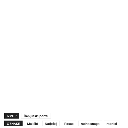
IZVOR
Čapljinski portal
OZNAKE
Mališić
Natječaj
Posao
radna snaga
radnici