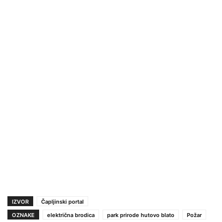
IZVOR
Čapljinski portal
OZNAKE
električna brodica
park prirode hutovo blato
Požar