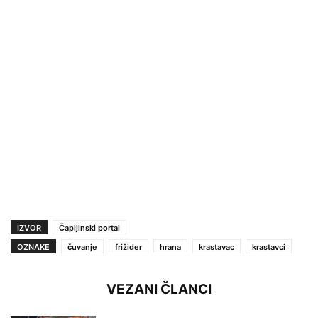
IZVOR
Čapljinski portal
OZNAKE
čuvanje
frižider
hrana
krastavac
krastavci
VEZANI ČLANCI