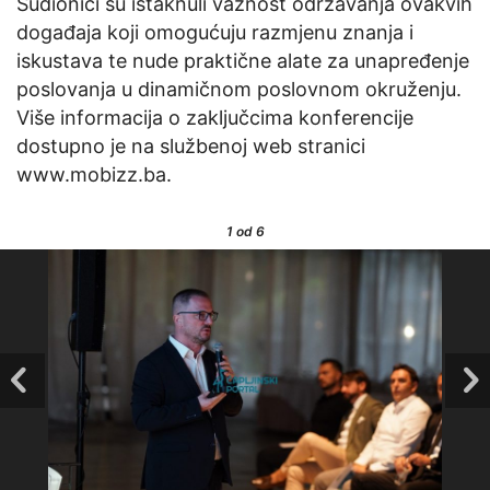
Sudionici su istaknuli važnost održavanja ovakvih
događaja koji omogućuju razmjenu znanja i
iskustava te nude praktične alate za unapređenje
poslovanja u dinamičnom poslovnom okruženju.
Više informacija o zaključcima konferencije
dostupno je na službenoj web stranici
www.mobizz.ba.
1
od 6