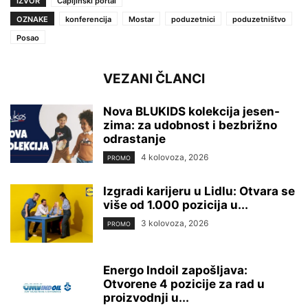
IZVOR
Čapljinski portal
OZNAKE
konferencija
Mostar
poduzetnici
poduzetništvo
Posao
VEZANI ČLANCI
Nova BLUKIDS kolekcija jesen-
zima: za udobnost i bezbrižno
odrastanje
4 kolovoza, 2026
PROMO
Izgradi karijeru u Lidlu: Otvara se
više od 1.000 pozicija u...
3 kolovoza, 2026
PROMO
Energo Indoil zapošljava:
Otvorene 4 pozicije za rad u
proizvodnji u...