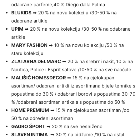
odabrane parfeme,40 % Diego dalla Palma
BLUKIDS
➡ 20 % na novu kolekciju /30-50 % na
odabrane artikle
UPIM
➡ 20 % na novu kolekciju /30-50 % na odabrane
artikle
MARY FASHION
➡ 10 % na novu kolekciju /50 % na
staru kolekciju
ZLATARNA DELMARC
➡ 20 % na srebrni nakit, 10 % na
Nautica, Police i Esprit satove /10-50 % na sve naočale
MALIŠIĆ HOME&DECOR
➡ 15 % na cjelokupan
asortiman/ odabrani artikli iz asortimana bijele tehnike s
popustima do 30 % / odabrani borovi s popustima 30-70
% /odabrani asortiman artikala s popustima do 50 %
HOME PREMIUM
➡ 15 % na cjelokupan asortiman /do
50 % na određeni asortiman
GAGRO ŠPORT
➡ 20 % na sve nesniženo
SLAVEN INTIMA
➡ 30 % na pidžame /10 % na ostali