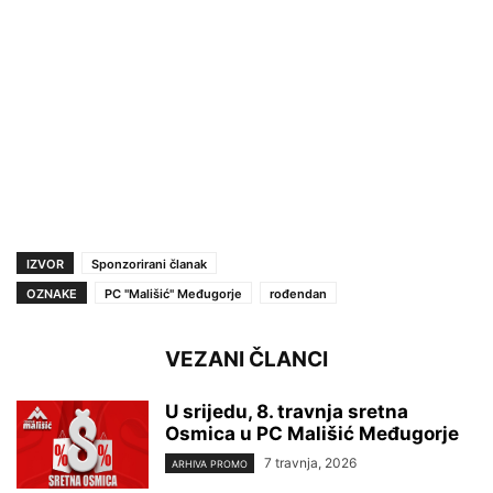
IZVOR
Sponzorirani članak
OZNAKE
PC ''Mališić'' Međugorje
rođendan
VEZANI ČLANCI
U srijedu, 8. travnja sretna
Osmica u PC Mališić Međugorje
7 travnja, 2026
ARHIVA PROMO