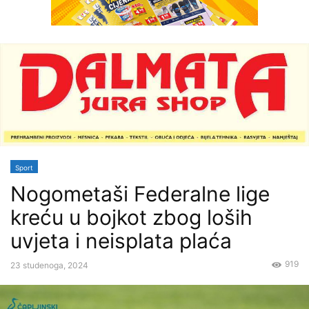
Sport
Nogometaši Federalne lige
kreću u bojkot zbog loših
uvjeta i neisplata plaća
919
23 studenoga, 2024