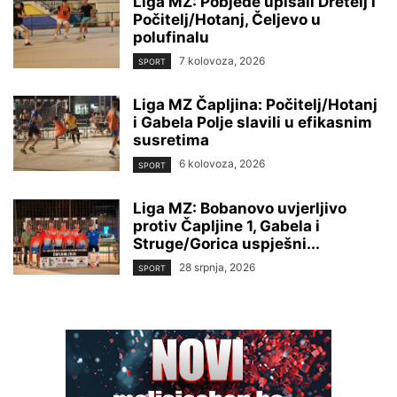
Liga MZ: Pobjede upisali Dretelj i
Počitelj/Hotanj, Čeljevo u
polufinalu
7 kolovoza, 2026
SPORT
Liga MZ Čapljina: Počitelj/Hotanj
i Gabela Polje slavili u efikasnim
susretima
6 kolovoza, 2026
SPORT
Liga MZ: Bobanovo uvjerljivo
protiv Čapljine 1, Gabela i
Struge/Gorica uspješni...
28 srpnja, 2026
SPORT