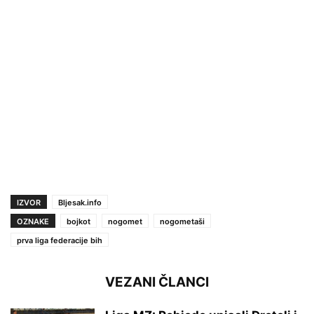
IZVOR
Bljesak.info
OZNAKE
bojkot
nogomet
nogometaši
prva liga federacije bih
VEZANI ČLANCI