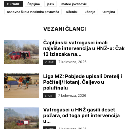
OZNAKE
Čapljina
jezik
mateo jovanović
osnovna škola vladimira pavlovića
učenici
učenje
Ukrajina
VEZANI ČLANCI
Čapljinski vatrogasci imali
najviše intervencija u HNŽ-u: Čak
12 izlazaka na...
7 kolovoza, 2026
VIJESTI
Liga MZ: Pobjede upisali Dretelj i
Počitelj/Hotanj, Čeljevo u
polufinalu
7 kolovoza, 2026
SPORT
Vatrogasci u HNŽ gasili deset
požara, od toga pet intervencija
u...
5 kolovoza, 2026