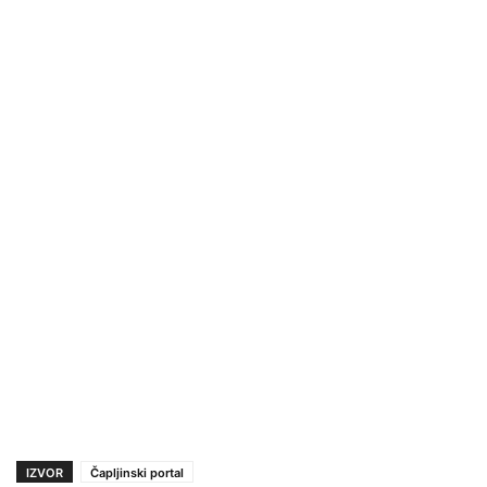
IZVOR
Čapljinski portal