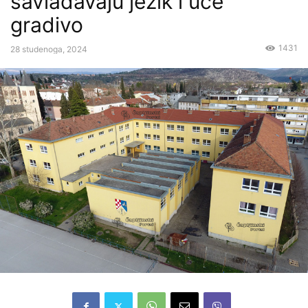
savladavaju jezik i uče
gradivo
1431
28 studenoga, 2024