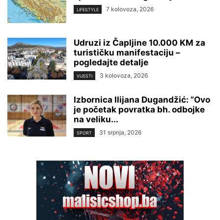
7 kolovoza, 2026
LIFESTYLE
Udruzi iz Čapljine 10.000 KM za
turističku manifestaciju –
pogledajte detalje
3 kolovoza, 2026
VIJESTI
Izbornica Ilijana Dugandžić: ”Ovo
je početak povratka bh. odbojke
na veliku...
31 srpnja, 2026
SPORT