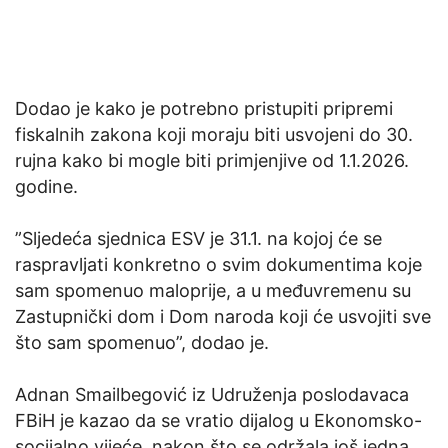
Dodao je kako je potrebno pristupiti pripremi
fiskalnih zakona koji moraju biti usvojeni do 30.
rujna kako bi mogle biti primjenjive od 1.1.2026.
godine.
”Sljedeća sjednica ESV je 31.1. na kojoj će se
raspravljati konkretno o svim dokumentima koje
sam spomenuo maloprije, a u međuvremenu su
Zastupnički dom i Dom naroda koji će usvojiti sve
što sam spomenuo”, dodao je.
Adnan Smailbegović iz Udruženja poslodavaca
FBiH je kazao da se vratio dijalog u Ekonomsko-
socijalno vijeće, nakon što se održala još jedna