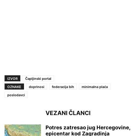
IZVOR
Čapljinski portal
OZNAKE
doprinosi
federacija bih
minimalna plaća
poslodavci
VEZANI ČLANCI
Potres zatresao jug Hercegovine,
epicentar kod Zagradinja