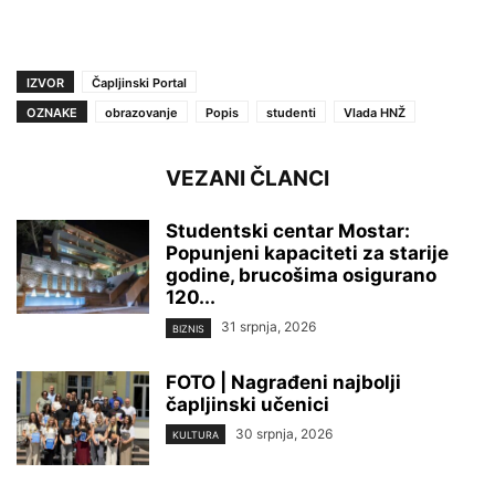
IZVOR
Čapljinski Portal
OZNAKE
obrazovanje
Popis
studenti
Vlada HNŽ
VEZANI ČLANCI
Studentski centar Mostar:
Popunjeni kapaciteti za starije
godine, brucošima osigurano
120...
31 srpnja, 2026
BIZNIS
FOTO | Nagrađeni najbolji
čapljinski učenici
30 srpnja, 2026
KULTURA