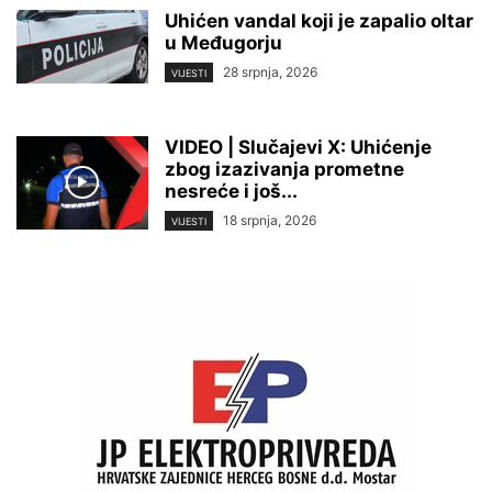
Uhićen vandal koji je zapalio oltar
u Međugorju
28 srpnja, 2026
VIJESTI
VIDEO | Slučajevi X: Uhićenje
zbog izazivanja prometne
nesreće i još...
18 srpnja, 2026
VIJESTI