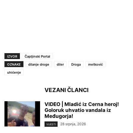
IZVOR
Čapljinski Portal
OZNAKE
dilanje droge
diler
Droga
metković
uhićenje
VEZANI ČLANCI
VIDEO | Mladić iz Cerna heroj!
Goloruk uhvatio vandala iz
Međugorja!
28 srpnja, 2026
VIJESTI