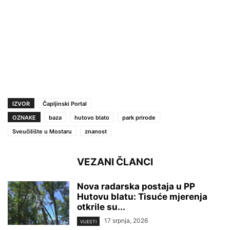
IZVOR
Čapljinski Portal
OZNAKE
baza
hutovo blato
park prirode
Sveučilište u Mostaru
znanost
VEZANI ČLANCI
Nova radarska postaja u PP
Hutovu blatu: Tisuće mjerenja
otkrile su...
17 srpnja, 2026
VIJESTI