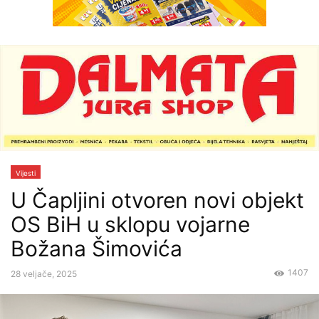
Vijesti
U Čapljini otvoren novi objekt
OS BiH u sklopu vojarne
Božana Šimovića
1407
28 veljače, 2025