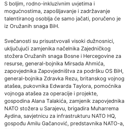
S boljim, rodno-inkluzivnim uvjetima i
mogućnostima, zapošljavanje i zadržavanje
talentiranog osoblja će samo jačati, poručeno je
iz Oružanih snaga BiH.
Svečanosti su prisustvovali visoki dužnosnici,
uključujući zamjenika načelnika Zajedničkog
stožera Oružanih snaga Bosne i Hercegovine za
resurse, general-bojnika Mirsada Ahmića,
zapovjednika Zapovjedništva za podršku OS BiH,
general-bojnika Zdravka Rezu, britanskog vojnog
atašea, pukovnika Edwarda Taylora, pomoćnika
vojnoga atašea za operacije i projekte,
gospodina Alana Talakića, zamjenik zapovjednika
NATO stožera u Sarajevu, brigadira Muharrema
Aydina, savjetnicu za infrastrukturu NATO HQ,
gospođu Amilu Gačanović, predstavnika NATO-a,