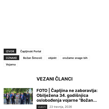
IZVOR
Čapljinski Portal
OZNAKE
Božan Šimović
objekt
oružame snage bih
Vojarna
VEZANI ČLANCI
FOTO | Čapljina ne zaboravlja:
Obilježena 34. godišnjica
oslobođenja vojarne ”Božan...
23 travnja, 2026
VIJESTI