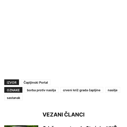
IZVOR
Čapljinski Portal
OZNAKE
borba protiv nasilja
crveni križ grada čapljine
nasilje
sastanak
VEZANI ČLANCI