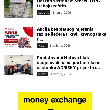
Održan sastanak: Stećci u HNŽ
trebaju zaštitu
3 lipnja, 2026
KULTURA
Akcija besplatnog mjerenja
razine šećera u krvi i krvnog tlaka
u...
8 svibnja, 2026
VIJESTI
Predstavnici Hutova blata
sudjelovali na na partnerskom
sastanku ADRISKY projekta u...
3 travnja, 2026
VIJESTI