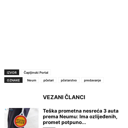
IZVOR
Čapljinski Portal
OZNAKE
Neum
pčelari
pčelarstvo
predavanje
VEZANI ČLANCI
Teška prometna nesreća 3 auta
prema Neumu: Ima ozlijeđenih,
promet potpuno...