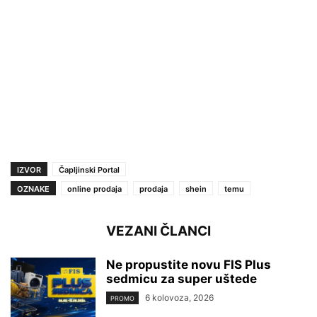
IZVOR
Čapljinski Portal
OZNAKE
online prodaja
prodaja
shein
temu
VEZANI ČLANCI
Ne propustite novu FIS Plus
sedmicu za super uštede
6 kolovoza, 2026
PROMO