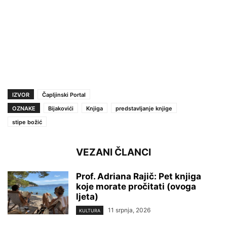
IZVOR
Čapljinski Portal
OZNAKE
Bijakovići
Knjiga
predstavljanje knjige
stipe božić
VEZANI ČLANCI
Prof. Adriana Rajič: Pet knjiga
koje morate pročitati (ovoga
ljeta)
11 srpnja, 2026
KULTURA