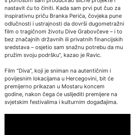
s ponosom sam producirao slične projekte i
nastavit ću to činiti. Kada sam prvi put čuo za
inspirativnu priču Branka Perića, čovjeka pune
odlučnosti i ustrajnosti da dovrši dugometražni
film o tragičnom životu Dive Grabovčeve – i to
bez značajnih državnih ili privatnih financijskih
sredstava – osjetio sam snažnu potrebu da mu
pružim svoju podršku”, kazao je Ravic.
Film “Diva”, koji je sniman na autentičnim i
povijesnim lokacijama u Hercegovini, bit će
premijerno prikazan u Mostaru koncem
godine, nakon čega će uslijediti premijere na
svjetskim festivalima i kulturnim događajima.