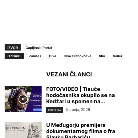
IZVOR
Čapljinski Portal
OZNAKE
cannes
Diva
Diva Grabovčeva
film
trailer
VEZANI ČLANCI
FOTO/VIDEO | Tisuće
hodočasnika okupilo se na
Kedžari u spomen na...
5 srpnja, 2026
KULTURA
U Međugorju premijera
dokumentarnog filma o fra
Slavku Barbariću