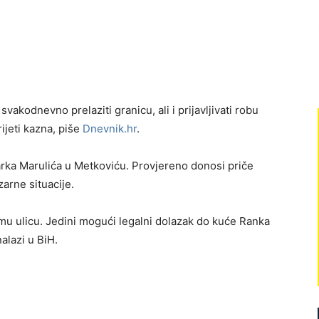
vakodnevno prelaziti granicu, ali i prijavljivati robu
rijeti kazna, piše
Dnevnik.hr
.
arka Marulića u Metkoviću. Provjereno donosi priče
zarne situacije.
mu ulicu. Jedini mogući legalni dolazak do kuće Ranka
alazi u BiH.