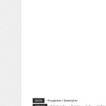
IZVOR
Provjereno / Dnevnik.hr