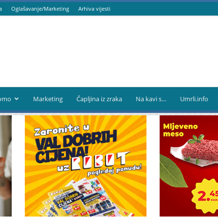
a
Oglašavanje/Marketing
Arhiva vijesti
omo
Marketing
Čapljina iz zraka
Na kavi s…
Umrli.info