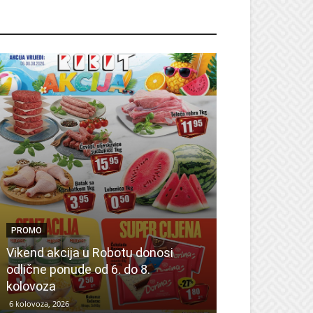
ROMO
PROMO
PROMO
Vikend akcija u Robotu donosi
odlične ponude od 6. do 8.
Eicom zapošlj
kolovoza
detalje natječ
6 kolovoza, 2026
5 kolovoza, 2026