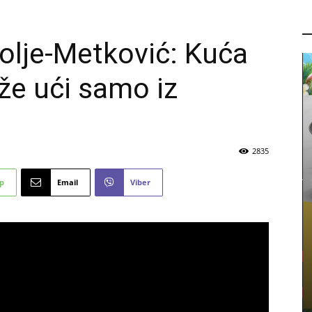
P
olje-Metković: Kuća
že ući samo iz
2835
p
Email
Viber
PROMO
Dan odličnih akcijskih popusta –
išić
Sretna Osmica u trgovinama
8.2026.
Mališić Home&Decor
6 kolovoza, 2026