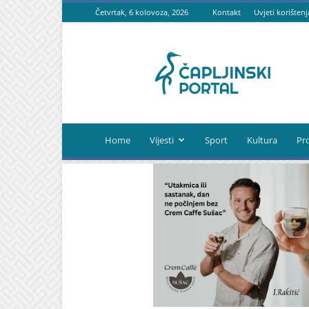
Četvrtak, 6 kolovoza, 2026
Kontakt
Uvjeti korištenj
Čapljinski
portal
Home
Vijesti
Sport
Kultura
Pr