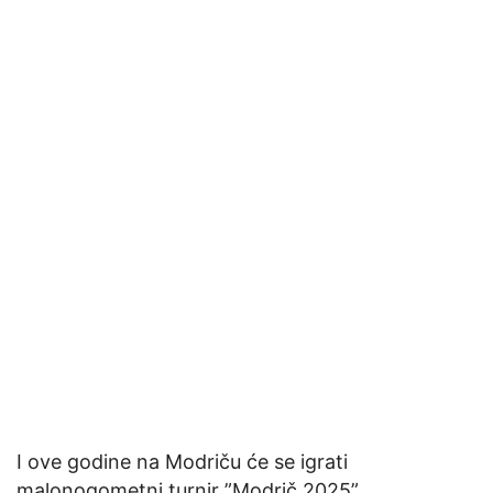
I ove godine na Modriču će se igrati
malonogometni turnir ”Modrič 2025”.