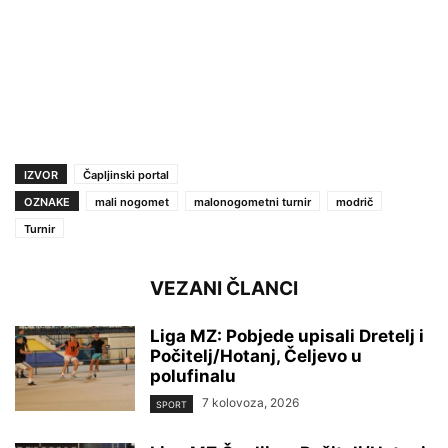
IZVOR
Čapljinski portal
OZNAKE
mali nogomet
malonogometni turnir
modrič
Turnir
VEZANI ČLANCI
Liga MZ: Pobjede upisali Dretelj i
Počitelj/Hotanj, Čeljevo u
polufinalu
7 kolovoza, 2026
SPORT