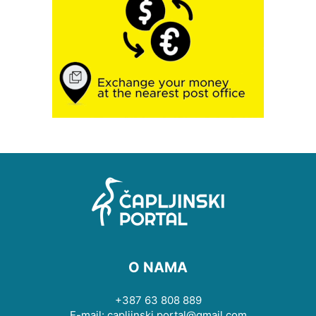
O NAMA
+387 63 808 889
E-mail: capljinski.portal@gmail.com