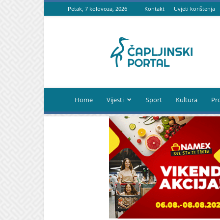
Petak, 7 kolovoza, 2026
Kontakt
Uvjeti korištenja
Čapljinski
portal
Home
Vijesti
Sport
Kultura
Pr