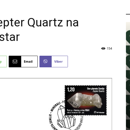
P
epter Quartz na
star
154
p
Email
Viber