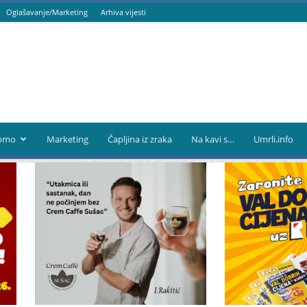
Oglašavanje/Marketing
Arhiva vijesti
omo
Marketing
Čapljina iz zraka
Na kavi s…
Umrli.info