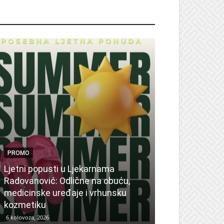
ROMO
PROMO
Ljetni popusti u Ljekarnama
PROMO
Radovanović: Odlične na obuću,
medicinske uređaje i vrhunsku
Ne propustite 
kozmetiku
sedmicu za su
6 kolovoza, 2026
6 kolovoza, 2026