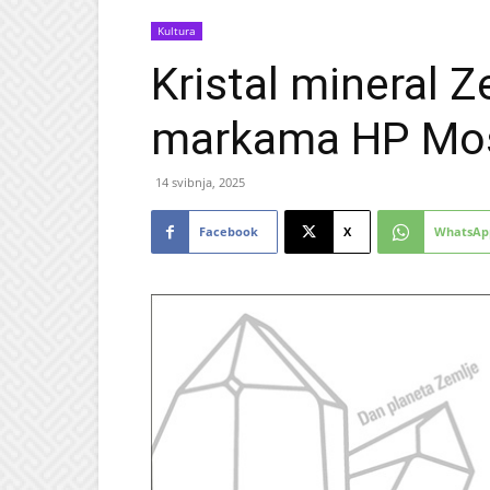
Kultura
Kristal mineral Z
markama HP Mo
14 svibnja, 2025
Facebook
X
WhatsAp