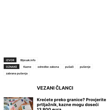
IZVOR
Bljesak.info
OZNAKE
Kazne
odredbe zakona
pušači
pušenje
zabrana pušenja
VEZANI ČLANCI
Krećete preko granice? Provjerite
prtljažnik, kazne mogu doseći
13.800 eura