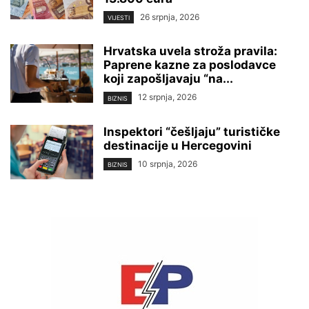
26 srpnja, 2026
VIJESTI
Hrvatska uvela stroža pravila:
Paprene kazne za poslodavce
koji zapošljavaju “na...
12 srpnja, 2026
BIZNIS
Inspektori “češljaju” turističke
destinacije u Hercegovini
10 srpnja, 2026
BIZNIS