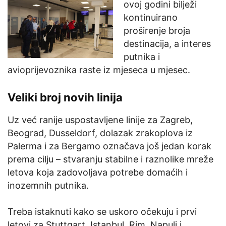
ovoj godini bilježi
kontinuirano
proširenje broja
destinacija, a interes
putnika i
avioprijevoznika raste iz mjeseca u mjesec.
Veliki broj novih linija
Uz već ranije uspostavljene linije za Zagreb,
Beograd, Dusseldorf, dolazak zrakoplova iz
Palerma i za Bergamo označava još jedan korak
prema cilju – stvaranju stabilne i raznolike mreže
letova koja zadovoljava potrebe domaćih i
inozemnih putnika.
Treba istaknuti kako se uskoro očekuju i prvi
letovi za Stuttgart, Istanbul, Rim, Napulj i