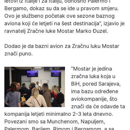
letovi iz Italije i za Italiju, odnosno Palermo i
Bergamo, dokaz su da se ide u pravom smjeru.
Ovo je službeno početak ove sezone baznog
aviona koji će letjeti na šest destinacija”, izjavio je
ravnatelj Zračne luke Mostar Marko Đuzel.
Dodao je da bazni avion za Zračnu luku Mostar
znači puno.
”Mostar je jedina
zračna luka koja u
BiH, pored Sarajeva,
ima bazu određene
aviokompanije, što
znači da će odavde ta
kompanija letjeti minimalno 2-3 leta dnevno.
Povezani smo sa Munchenom, Napuljem,
Palermom, Barijem, Rimom i Bergamom, a sa