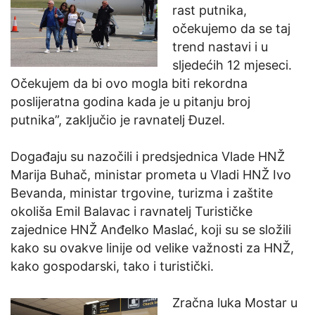
rast putnika,
očekujemo da se taj
trend nastavi i u
sljedećih 12 mjeseci.
Očekujem da bi ovo mogla biti rekordna
poslijeratna godina kada je u pitanju broj
putnika”, zaključio je ravnatelj Đuzel.
Događaju su nazočili i predsjednica Vlade HNŽ
Marija Buhač, ministar prometa u Vladi HNŽ Ivo
Bevanda, ministar trgovine, turizma i zaštite
okoliša Emil Balavac i ravnatelj Turističke
zajednice HNŽ Anđelko Maslać, koji su se složili
kako su ovakve linije od velike važnosti za HNŽ,
kako gospodarski, tako i turistički.
Zračna luka Mostar u