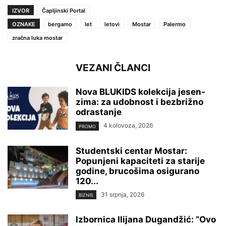
IZVOR
Čapljinski Portal
OZNAKE
bergamo
let
letovi
Mostar
Palermo
zračna luka mostar
VEZANI ČLANCI
Nova BLUKIDS kolekcija jesen-
zima: za udobnost i bezbrižno
odrastanje
4 kolovoza, 2026
PROMO
Studentski centar Mostar:
Popunjeni kapaciteti za starije
godine, brucošima osigurano
120...
31 srpnja, 2026
BIZNIS
Izbornica Ilijana Dugandžić: ”Ovo