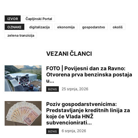
IZVOR
Čapljinski Portal
OZNAKE
digitalizacija
ekonomija
gospodarstvo
okoliš
zelena tranzicija
VEZANI ČLANCI
FOTO | Povijesni dan za Ravno:
Otvorena prva benzinska postaja
u...
25 srpnja, 2026
BIZNIS
Poziv gospodarstvenicima:
Predstavljanje kreditnih linija za
koje će Vlada HNŽ
subvencionirati...
6 srpnja, 2026
BIZNIS