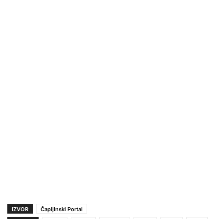
IZVOR
Čapljinski Portal