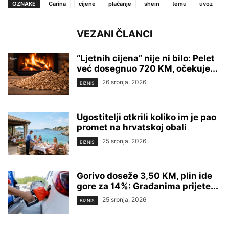
OZNAKE
Carina
cijene
plaćanje
shein
temu
uvoz
VEZANI ČLANCI
“Ljetnih cijena” nije ni bilo: Pelet
već dosegnuo 720 KM, očekuje...
26 srpnja, 2026
BIZNIS
Ugostitelji otkrili koliko im je pao
promet na hrvatskoj obali
25 srpnja, 2026
BIZNIS
Gorivo doseže 3,50 KM, plin ide
gore za 14%: Građanima prijete...
25 srpnja, 2026
BIZNIS