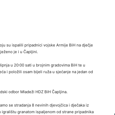
u su ispalili pripadnici vojske Armije BiH na dječje
ježeno je i u Čapljini.
. lipnja u 20:00 sati u brojnim gradovima BiH te u
eća i položili osam bijeli ruža u sjećanje na jedan od
radski odbor Mladeži HDZ BiH Čapljina.
amo se stradanja 8 nevinih djevojčica i dječaka iz
em igralištu granatom ispaljenom od strane pripadnika