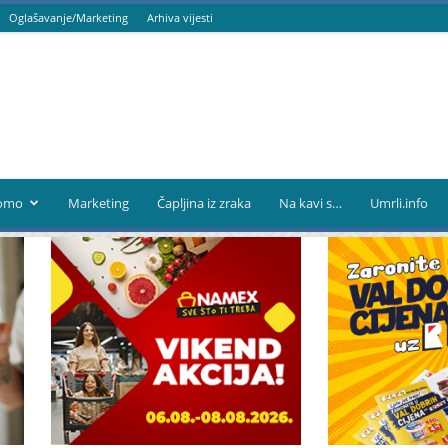
Oglašavanje/Marketing
Arhiva vijesti
omo
Marketing
Čapljina iz zraka
Na kavi s…
Umrli.info