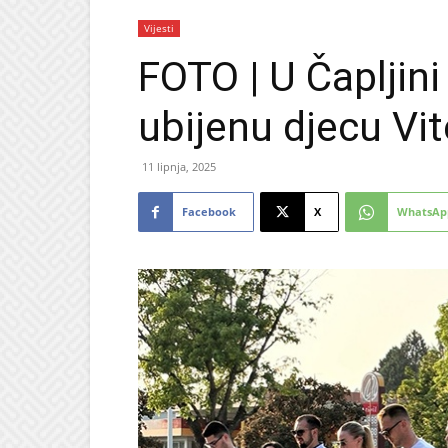
Vijesti
FOTO | U Čapljini
ubijenu djecu Vi
11 lipnja, 2025
Facebook
X
WhatsAp