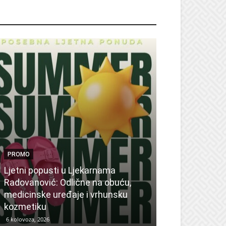
ROMO
PROMO
Ljetni popusti u Ljekarnama
PROMO
Radovanović: Odlične na obuću,
medicinske uređaje i vrhunsku
Ne propustite 
kozmetiku
sedmicu za su
6 kolovoza, 2026
6 kolovoza, 2026