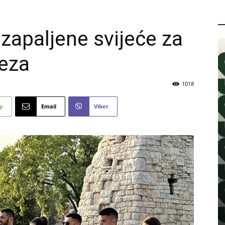
P
 zapaljene svijeće za
teza
1018
p
Email
Viber