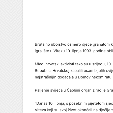
Brutalno ubojstvo osmero djece granatom koj
igralište u Vitezu 10. lipnja 1993. godine obil
Mladi hrvatski aktivisti tako su u srijedu, 10
Republici Hrvatskoj zapalili osam bijelih svij
najstrašnijih događaja u Domovinskom ratu.
Paljenje svijeća u Čapljini organizirao je G
”Danas 10. lipnja, s posebnim pijetetom sjeć
Viteza koji su svoj život okončali na dječij