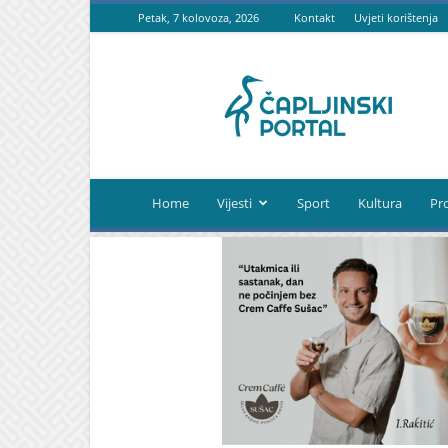
Petak, 7 kolovoza, 2026
Kontakt
Uvjeti korištenja
Čapljinski
portal
Home
Vijesti
Sport
Kultura
Pr