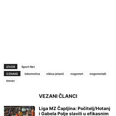
IZVOR
Sport Net
OZNAKE
lokomotiva
nikica jelavić
nogomet
nogometaši
trener
VEZANI ČLANCI
Liga MZ Čapljina: Počitelj/Hotanj
i Gabela Polje slavili u efikasnim