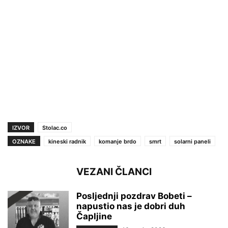
IZVOR
Stolac.co
OZNAKE
kineski radnik
komanje brdo
smrt
solarni paneli
VEZANI ČLANCI
Posljednji pozdrav Bobeti –
napustio nas je dobri duh
Čapljine