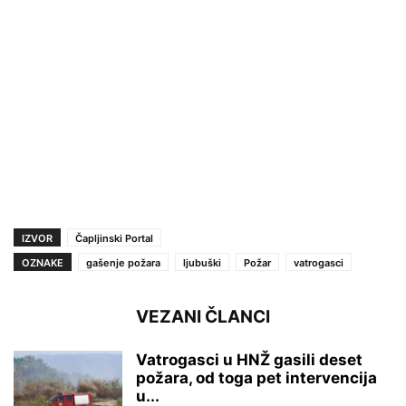
IZVOR
Čapljinski Portal
OZNAKE
gašenje požara
ljubuški
Požar
vatrogasci
VEZANI ČLANCI
Vatrogasci u HNŽ gasili deset
požara, od toga pet intervencija
u...