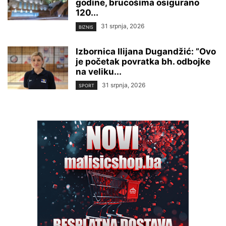
godine, brucošima osigurano
120...
31 srpnja, 2026
BIZNIS
Izbornica Ilijana Dugandžić: ”Ovo
je početak povratka bh. odbojke
na veliku...
31 srpnja, 2026
SPORT