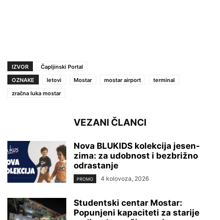
IZVOR
Čapljinski Portal
OZNAKE
letovi
Mostar
mostar airport
terminal
zračna luka mostar
VEZANI ČLANCI
Nova BLUKIDS kolekcija jesen-
zima: za udobnost i bezbrižno
odrastanje
4 kolovoza, 2026
PROMO
Studentski centar Mostar:
Popunjeni kapaciteti za starije