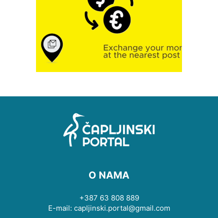
O NAMA
+387 63 808 889
E-mail: capljinski.portal@gmail.com