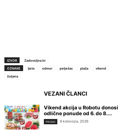
IZVOR
Zadovoljna.hr
OZNAKE
ljeto
odmor
pelješac
plaža
vikend
žuljana
VEZANI ČLANCI
Vikend akcija u Robotu donosi
odlične ponude od 6. do 8....
6 kolovoza, 2026
PROMO