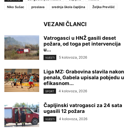
Niko Sušac
proslava
srednja škola čapljina
Željka Previšić
VEZANI ČLANCI
Vatrogasci u HNŽ gasili deset
požara, od toga pet intervencija
u...
5 kolovoza, 2026
VIJESTI
Liga MZ: Grabovina slavila nakon
penala, Gabela upisala pobjedu u
efikasnom...
4 kolovoza, 2026
SPORT
Čapljinski vatrogasci za 24 sata
ugasili 12 požara
4 kolovoza, 2026
VIJESTI