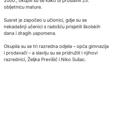
2000., okupili su se kako bi proslavili 25.
obljetnicu mature.
Susret je započeo u učionici, gdje su se
nekadašnji učenici s radošću prisjetili školskih
dana i dragih uspomena.
Okupila su se tri razredna odjela – opća gimnazija
i prodavači – a slavlju su se pridružili i njihovi
razrednici, Željka Previšić i Niko Sušac.