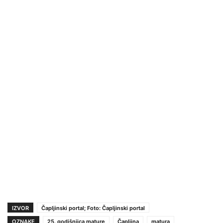
IZVOR
Čapljinski portal; Foto: Čapljinski portal
OZNAKE
25. godišnjica mature
Čapljina
matura