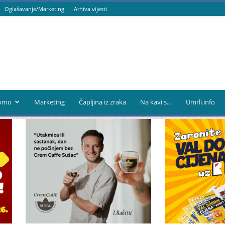
Oglašavanje/Marketing
Arhiva vijesti
omo
Marketing
Čapljina iz zraka
Na kavi s…
Umrli.info