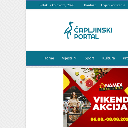
Petak, 7 kolovoza, 2026
Kontakt
Uvjeti korištenja
Čapljinski
portal
Home
Vijesti
Sport
Kultura
Pr