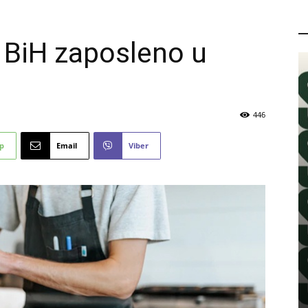
P
z BiH zaposleno u
446
p
Email
Viber