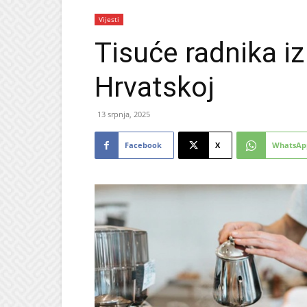
Vijesti
Tisuće radnika i
Hrvatskoj
13 srpnja, 2025
Facebook
X
WhatsAp