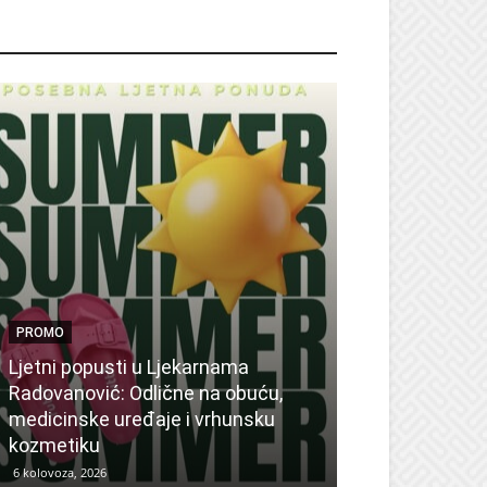
ROMO
PROMO
Ljetni popusti u Ljekarnama
PROMO
Radovanović: Odlične na obuću,
medicinske uređaje i vrhunsku
Ne propustite 
kozmetiku
sedmicu za su
6 kolovoza, 2026
6 kolovoza, 2026