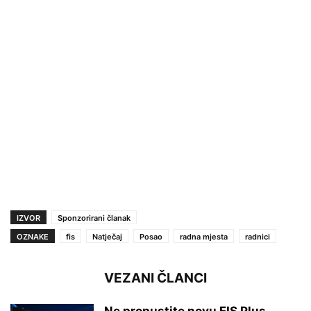
IZVOR
Sponzorirani članak
OZNAKE
fis
Natječaj
Posao
radna mjesta
radnici
VEZANI ČLANCI