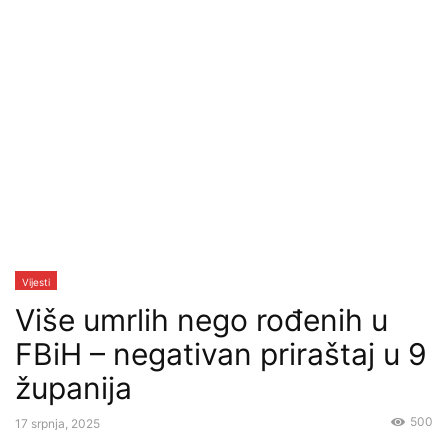
Vijesti
Više umrlih nego rođenih u
FBiH – negativan priraštaj u 9
županija
500
17 srpnja, 2025