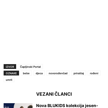
IZVOR
Čapljinski Portal
OZNAKE
bebe
djeca
novorođenčad
priraštaj
rođeni
umrli
VEZANI ČLANCI
Nova BLUKIDS kolekcija jesen-