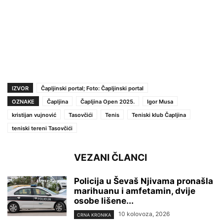
IZVOR
Čapljinski portal; Foto: Čapljinski portal
OZNAKE
Čapljina
Čapljina Open 2025.
Igor Musa
kristijan vujnović
Tasovčići
Tenis
Teniski klub Čapljina
teniski tereni Tasovčići
VEZANI ČLANCI
Policija u Ševaš Njivama pronašla
marihuanu i amfetamin, dvije
osobe lišene...
10 kolovoza, 2026
CRNA KRONIKA