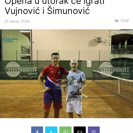
Opena u utorak će igrati
Vujnović i Šimunović
1329
21 srpnja, 2025