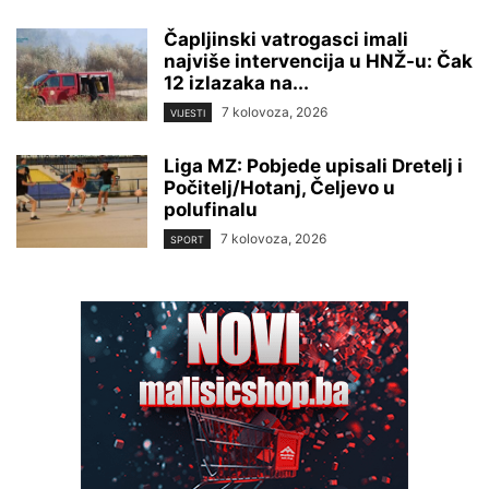
Čapljinski vatrogasci imali
najviše intervencija u HNŽ-u: Čak
12 izlazaka na...
7 kolovoza, 2026
VIJESTI
Liga MZ: Pobjede upisali Dretelj i
Počitelj/Hotanj, Čeljevo u
polufinalu
7 kolovoza, 2026
SPORT