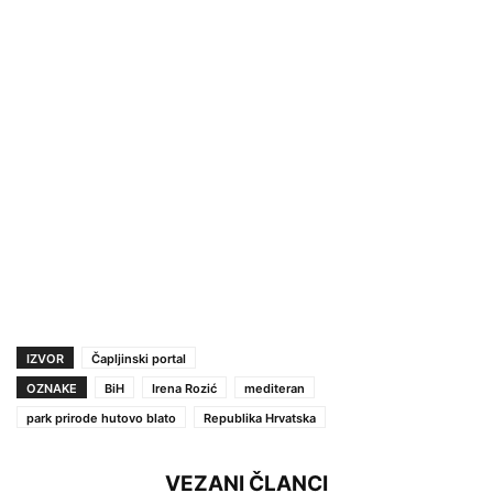
IZVOR
Čapljinski portal
OZNAKE
BiH
Irena Rozić
mediteran
park prirode hutovo blato
Republika Hrvatska
VEZANI ČLANCI