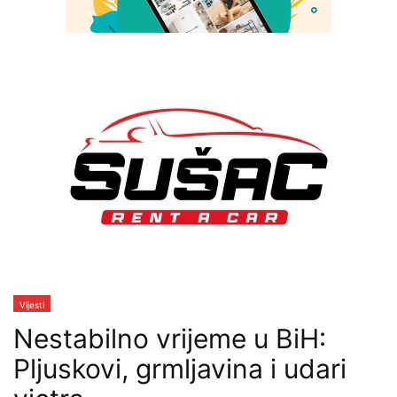
Vijesti
Nestabilno vrijeme u BiH:
Pljuskovi, grmljavina i udari