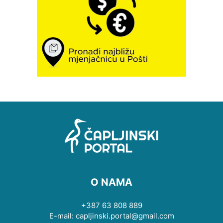
O NAMA
+387 63 808 889
E-mail: capljinski.portal@gmail.com