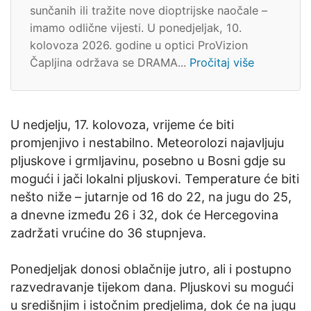
sunčanih ili tražite nove dioptrijske naočale –
imamo odlične vijesti. U ponedjeljak, 10.
kolovoza 2026. godine u optici ProVizion
Čapljina održava se DRAMA...
Pročitaj više
U nedjelju, 17. kolovoza, vrijeme će biti
promjenjivo i nestabilno. Meteorolozi najavljuju
pljuskove i grmljavinu, posebno u Bosni gdje su
mogući i jači lokalni pljuskovi. Temperature će biti
nešto niže – jutarnje od 16 do 22, na jugu do 25,
a dnevne između 26 i 32, dok će Hercegovina
zadržati vrućine do 36 stupnjeva.
Ponedjeljak donosi oblačnije jutro, ali i postupno
razvedravanje tijekom dana. Pljuskovi su mogući
u središnjim i istočnim predjelima, dok će na jugu