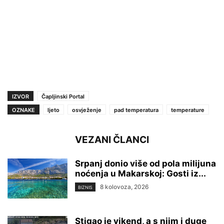
IZVOR
Čapljinski Portal
OZNAKE
ljeto
osvježenje
pad temperatura
temperature
VEZANI ČLANCI
Srpanj donio više od pola milijuna
noćenja u Makarskoj: Gosti iz...
8 kolovoza, 2026
BIZNIS
Stigao je vikend, a s njim i duge