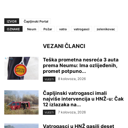
IZVOR
Čapljinski Portal
OZNAKE
Neum
Požar
vatra
vatrogasci
zelenikovac
VEZANI ČLANCI
Teška prometna nesreća 3 auta
prema Neumu: Ima ozlijeđenih,
promet potpuno...
8 kolovoza, 2026
VIJESTI
Čapljinski vatrogasci imali
najviše intervencija u HNŽ-u: Čak
12 izlazaka na...
7 kolovoza, 2026
VIJESTI
Vatrogasci u HNŽ gasili deset