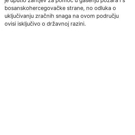
je uputio zahtjev za pomoć u gašenju požara i s
bosanskohercegovačke strane, no odluka o
uključivanju zračnih snaga na ovom području
ovisi isključivo o državnoj razini.