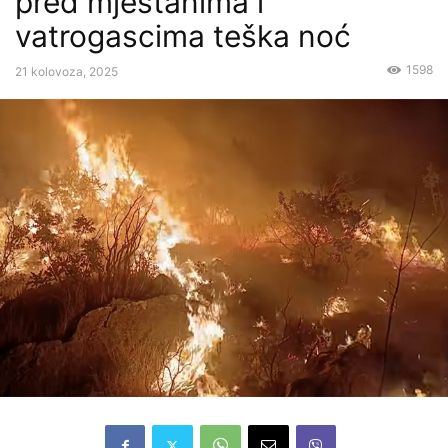
pred mještanima i
vatrogascima teška noć
1598
21 kolovoza, 2025