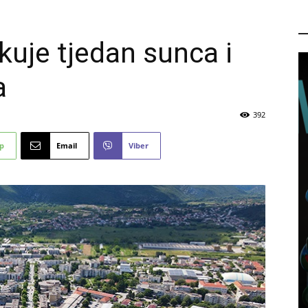
P
uje tjedan sunca i
a
392
p
Email
Viber