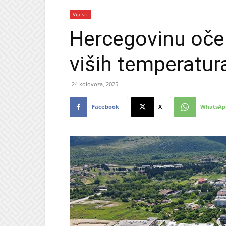
Vijesti
Hercegovinu oček
viših temperatur
24 kolovoza, 2025
Facebook
X
WhatsAp