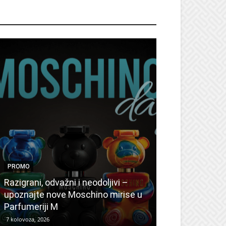
ROMO
PROMO
PROMO
Ljetni popusti
Razigrani, odvažni i neodoljivi –
Radovanović: 
upoznajte nove Moschino mirise u
medicinske ur
Parfumeriji M
kozmetiku
7 kolovoza, 2026
6 kolovoza, 2026