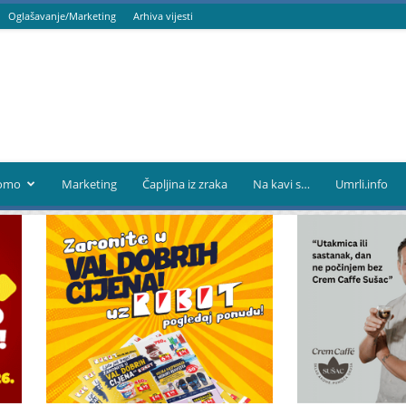
Oglašavanje/Marketing
Arhiva vijesti
omo
Marketing
Čapljina iz zraka
Na kavi s…
Umrli.info