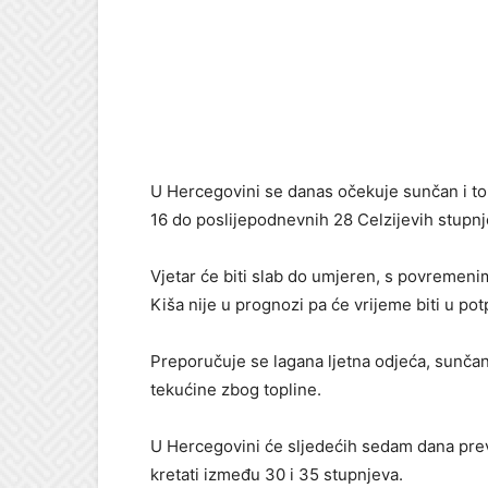
U Hercegovini se danas očekuje sunčan i top
16 do poslijepodnevnih 28 Celzijevih stupnj
Vjetar će biti slab do umjeren, s povremen
Kiša nije u prognozi pa će vrijeme biti u po
Preporučuje se lagana ljetna odjeća, sunčan
tekućine zbog topline.
U Hercegovini će sljedećih sedam dana prevl
kretati između 30 i 35 stupnjeva.