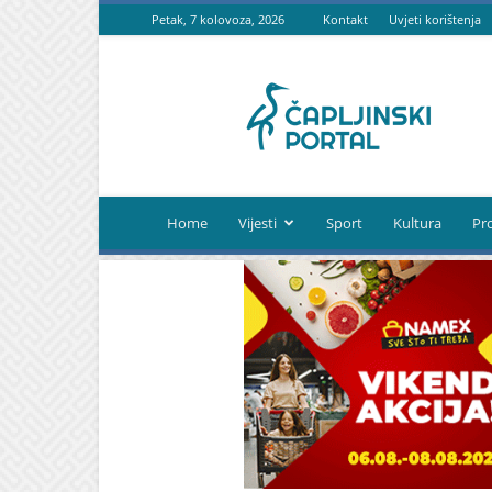
Petak, 7 kolovoza, 2026
Kontakt
Uvjeti korištenja
Čapljinski
portal
Home
Vijesti
Sport
Kultura
Pr