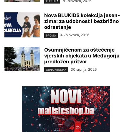
8 kolovoza, 2026
KULTURA
Nova BLUKIDS kolekcija jesen-
zima: za udobnost i bezbrižno
odrastanje
4 kolovoza, 2026
PROMO
Osumnjičenom za oštećenje
vjerskih objekata u Međugorju
predložen pritvor
30 srpnja, 2026
CRNA KRONIKA