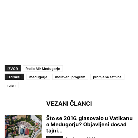
IZVOR
Radio Mir Međugorje
OZNAKE
međugorje
molitveni program
promjena satnice
rujan
VEZANI ČLANCI
Što se 2016. glasovalo u Vatikanu
o Međugorju? Objavljeni dosad
tajni...