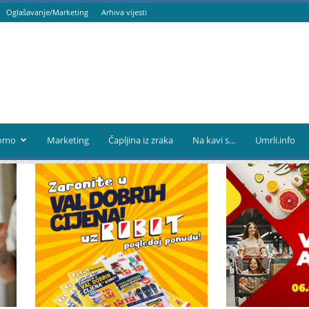
Oglašavanje/Marketing
Arhiva vijesti
omo
Marketing
Čapljina iz zraka
Na kavi s…
Umrli.info