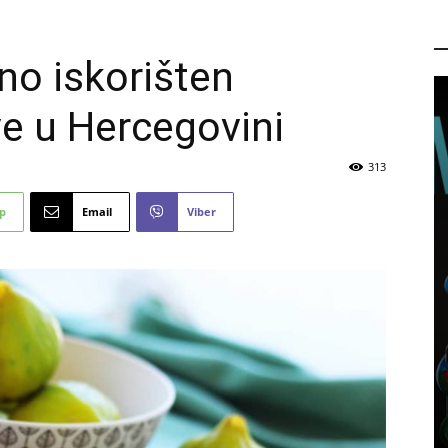
P
no iskorišten
e u Hercegovini
313
p
Email
Viber