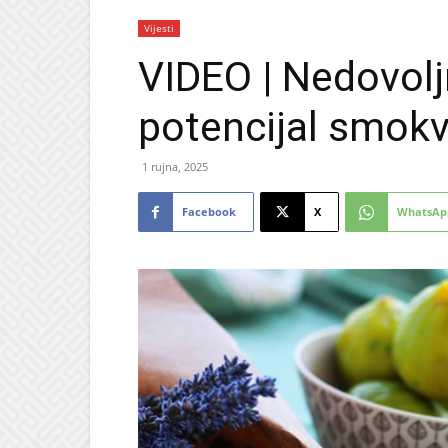
Vijesti
VIDEO | Nedovolj
potencijal smokv
1 rujna, 2025
Facebook
X
WhatsAp