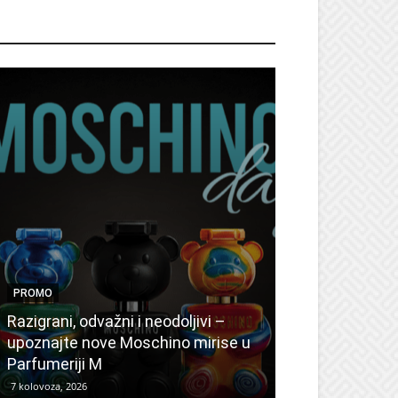
ROMO
PROMO
PROMO
Ljetni popusti
Razigrani, odvažni i neodoljivi –
Radovanović: 
upoznajte nove Moschino mirise u
medicinske ur
Parfumeriji M
kozmetiku
7 kolovoza, 2026
6 kolovoza, 2026