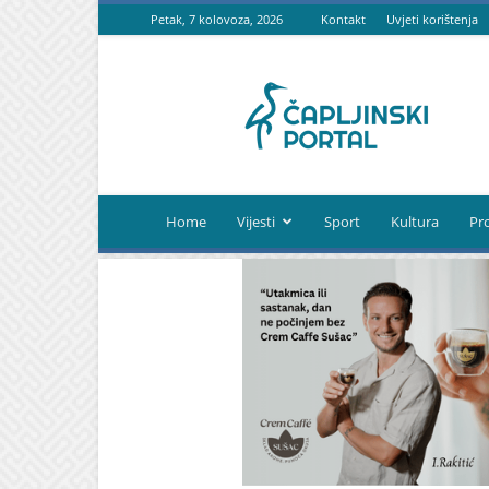
Petak, 7 kolovoza, 2026
Kontakt
Uvjeti korištenja
Čapljinski
portal
Home
Vijesti
Sport
Kultura
Pr