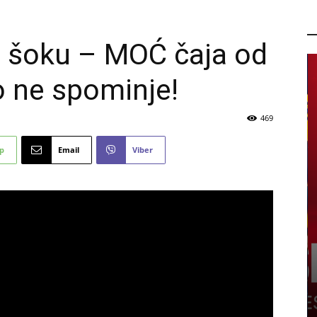
P
u šoku – MOĆ čaja od
o ne spominje!
469
p
Email
Viber
nama
PROMO
a obuću,
rhunsku
Ne propustite novu FIS Plus
sedmicu za super uštede
6 kolovoza, 2026