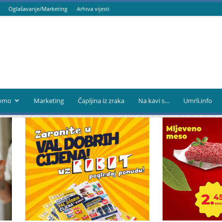
Oglašavanje/Marketing
Arhiva vijesti
omo
Marketing
Čapljina iz zraka
Na kavi s…
Umrli.info