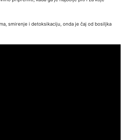
a, smirenje i detoksikaciju, onda je čaj od bosiljka