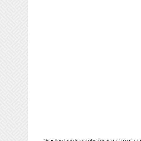
Ovaj YouTube kanal objašnjava i kako ga pravi