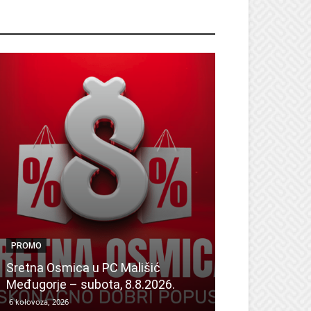
ROMO
PROMO
PROMO
Dan odličnih a
Sretna Osmica u PC Mališić
Sretna Osmic
Međugorje – subota, 8.8.2026.
Mališić Home
6 kolovoza, 2026
6 kolovoza, 2026