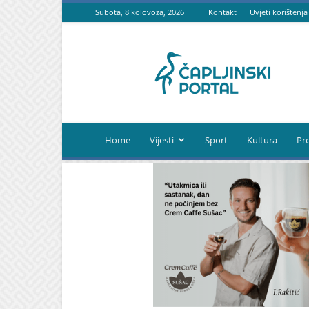
Subota, 8 kolovoza, 2026
Kontakt
Uvjeti korištenja
Čapljinski
portal
Home
Vijesti
Sport
Kultura
Pr