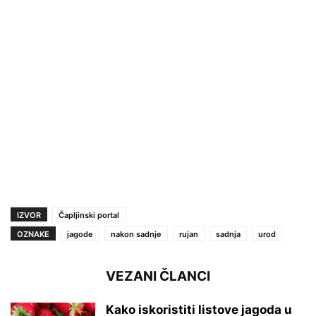
IZVOR
Čapljinski portal
OZNAKE
jagode
nakon sadnje
rujan
sadnja
urod
VEZANI ČLANCI
Kako iskoristiti listove jagoda u