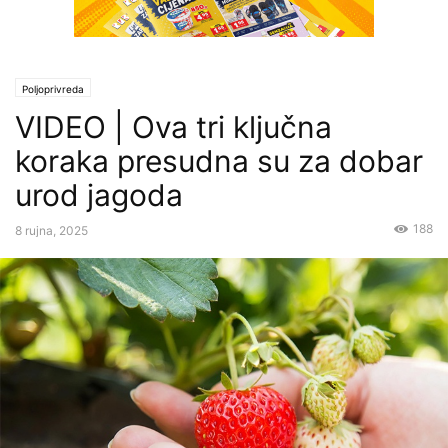
Poljoprivreda
VIDEO | Ova tri ključna
koraka presudna su za dobar
urod jagoda
188
8 rujna, 2025