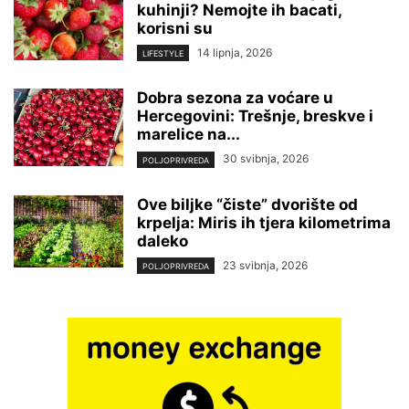
kuhinji? Nemojte ih bacati,
korisni su
14 lipnja, 2026
LIFESTYLE
Dobra sezona za voćare u
Hercegovini: Trešnje, breskve i
marelice na...
30 svibnja, 2026
POLJOPRIVREDA
Ove biljke “čiste” dvorište od
krpelja: Miris ih tjera kilometrima
daleko
23 svibnja, 2026
POLJOPRIVREDA