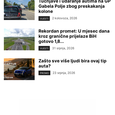
Tučnjave i udaranje autima na GP
Gabela Polje zbog preskakanja
kolone
2 kolovoza, 2026
VIJESTI
Rekordan promet: U mjesec dana
kroz granične prijelaze BiH
gotovo 1,8...
31 srpnja, 2026
VIJESTI
Zašto sve više ljudi bira ovaj tip
auta?
23 srpnja, 2026
PROMO