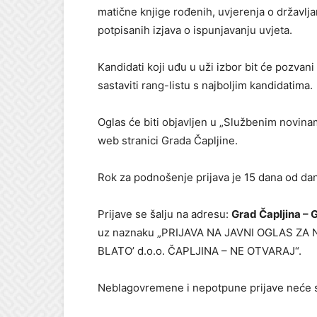
matične knjige rođenih, uvjerenja o državlj
potpisanih izjava o ispunjavanju uvjeta.
Kandidati koji uđu u uži izbor bit će pozvan
sastaviti rang-listu s najboljim kandidatima.
Oglas će biti objavljen u „Službenim novinam
web stranici Grada Čapljine.
Rok za podnošenje prijava je 15 dana od dan
Prijave se šalju na adresu:
Grad Čapljina – 
uz naznaku „PRIJAVA NA JAVNI OGLAS ZA
BLATO’ d.o.o. ČAPLJINA – NE OTVARAJ“.
Neblagovremene i nepotpune prijave neće s