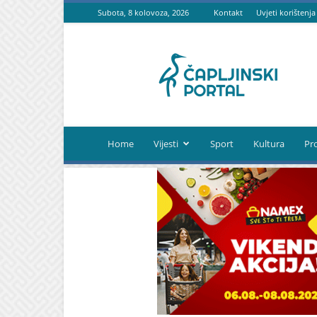
Subota, 8 kolovoza, 2026
Kontakt
Uvjeti korištenja
Čapljinski
portal
Home
Vijesti
Sport
Kultura
Pr