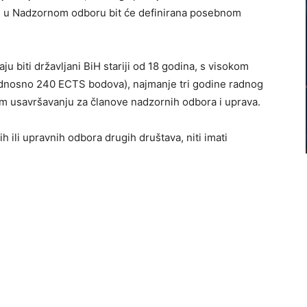
d u Nadzornom odboru bit će definirana posebnom
u biti državljani BiH stariji od 18 godina, s visokom
dnosno 240 ECTS bodova), najmanje tri godine radnog
nom usavršavanju za članove nadzornih odbora i uprava.
h ili upravnih odbora drugih društava, niti imati