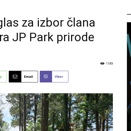
P
glas za izbor člana
a JP Park prirode
1189
p
Email
Viber