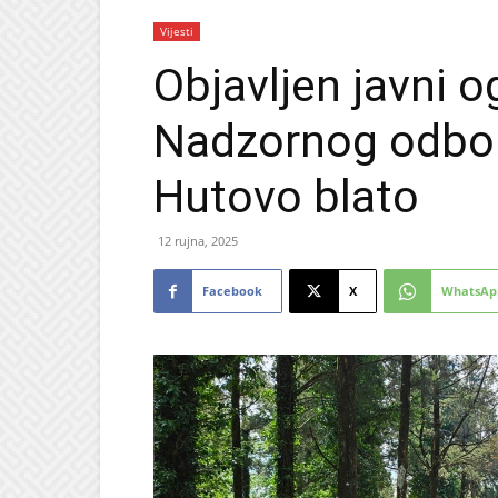
Vijesti
Objavljen javni o
Nadzornog odbor
Hutovo blato
12 rujna, 2025
Facebook
X
WhatsAp