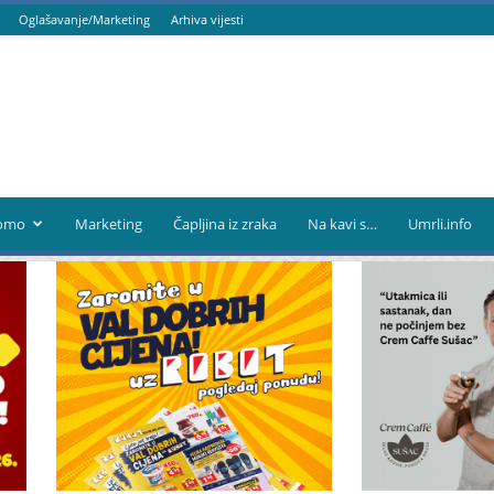
Oglašavanje/Marketing
Arhiva vijesti
omo
Marketing
Čapljina iz zraka
Na kavi s…
Umrli.info