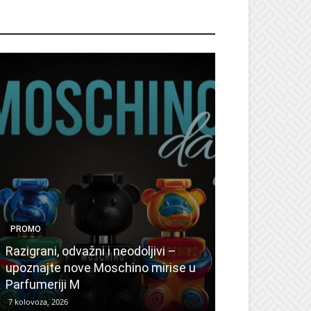
ROMO
PROMO
PROMO
Ljetni popusti
Razigrani, odvažni i neodoljivi –
Radovanović: 
upoznajte nove Moschino mirise u
medicinske ur
Parfumeriji M
kozmetiku
7 kolovoza, 2026
6 kolovoza, 2026