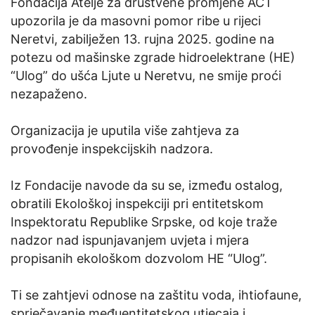
Fondacija Atelje za društvene promjene ACT
upozorila je da masovni pomor ribe u rijeci
Neretvi, zabilježen 13. rujna 2025. godine na
potezu od mašinske zgrade hidroelektrane (HE)
“Ulog” do ušća Ljute u Neretvu, ne smije proći
nezapaženo.
Organizacija je uputila više zahtjeva za
provođenje inspekcijskih nadzora.
Iz Fondacije navode da su se, između ostalog,
obratili Ekološkoj inspekciji pri entitetskom
Inspektoratu Republike Srpske, od koje traže
nadzor nad ispunjavanjem uvjeta i mjera
propisanih ekološkom dozvolom HE “Ulog”.
Ti se zahtjevi odnose na zaštitu voda, ihtiofaune,
sprječavanje međuentitetskog utjecaja i