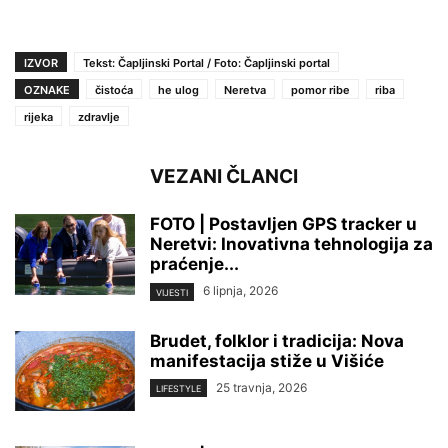
IZVOR
Tekst: Čapljinski Portal / Foto: Čapljinski portal
OZNAKE
čistoća
he ulog
Neretva
pomor ribe
riba
rijeka
zdravlje
VEZANI ČLANCI
FOTO | Postavljen GPS tracker u
Neretvi: Inovativna tehnologija za
praćenje...
6 lipnja, 2026
VIJESTI
Brudet, folklor i tradicija: Nova
manifestacija stiže u Višiće
25 travnja, 2026
LIFESTYLE