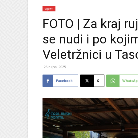
Vijesti
FOTO | Za kraj ru
se nudi i po koj
Veletržnici u Ta
26 rujna, 2025
Facebook
X
WhatsAp