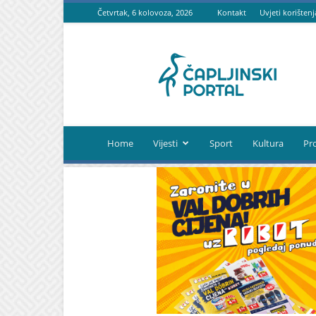
Četvrtak, 6 kolovoza, 2026
Kontakt
Uvjeti korištenj
Čapljinski
portal
Home
Vijesti
Sport
Kultura
Pr