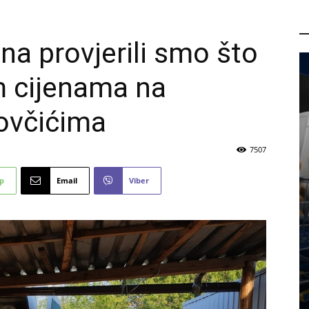
P
jna provjerili smo što
im cijenama na
sovčićima
7507
p
Email
Viber