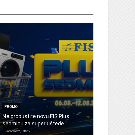
ROMO
PROMO
PROMO
Ne propustite novu FIS Plus
Sretna Osmica
sedmicu za super uštede
Međugorje – s
6 kolovoza, 2026
6 kolovoza, 2026