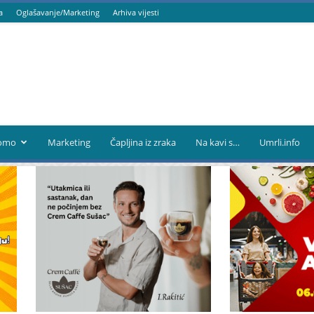
a
Oglašavanje/Marketing
Arhiva vijesti
omo
Marketing
Čapljina iz zraka
Na kavi s…
Umrli.info