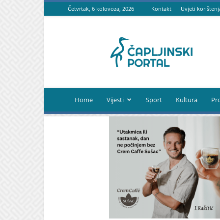
Četvrtak, 6 kolovoza, 2026
Kontakt
Uvjeti korištenj
Čapljinski
portal
Home
Vijesti
Sport
Kultura
Pr