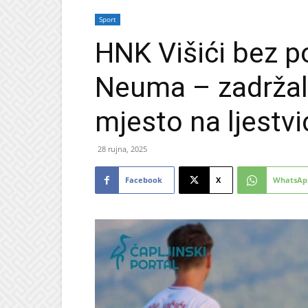
Sport
HNK Višići bez p
Neuma – zadržali
mjesto na ljestvi
28 rujna, 2025
Facebook
X
WhatsAp