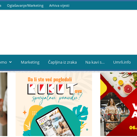
a
Oglašavanje/Marketing
Arhiva vijesti
omo
Marketing
Čapljina iz zraka
Na kavi s…
Umrli.info