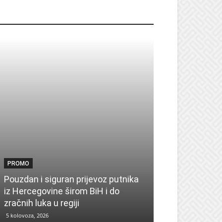
ROMO
PROMO
PROMO
Pouzdan i siguran prijevoz putnika
Pronađite insp
iz Hercegovine širom BiH i do
sezonu uz UPIM
zračnih luka u regiji
zima
5 kolovoza, 2026
4 kolovoza, 2026