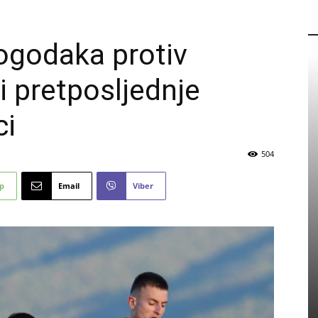
P
ogodaka protiv
 pretposljednje
ci
504
p
Email
Viber
PROMO
Eicom zapošljava: Pogledajte
detalje natječaja
5 kolovoza, 2026