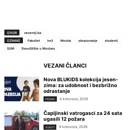
IZVOR
vecernji.ba
OZNAKE
Fakultet
hnž
Mostar
obrazovanje
studenti
SUM
Sveučilište u Mostaru
VEZANI ČLANCI
Nova BLUKIDS kolekcija jesen-
zima: za udobnost i bezbrižno
odrastanje
4 kolovoza, 2026
PROMO
Čapljinski vatrogasci za 24 sata
ugasili 12 požara
4 kolovoza, 2026
VIJESTI